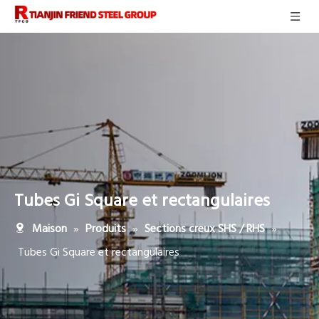
Tubes Gi Square et rectangulaires
»
»
»
Maison
Produits
Sections creux SHS / RHS
Tubes Gi Square et rectangulaires