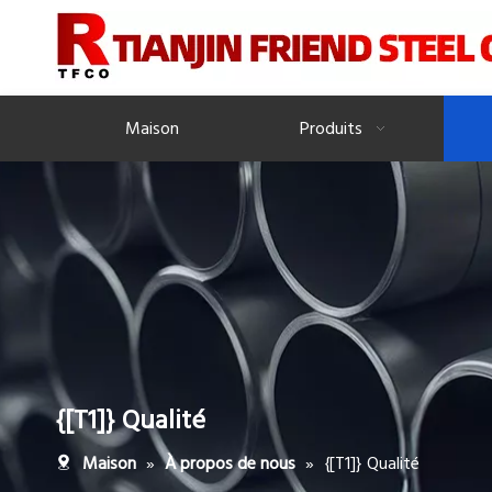
Maison
Produits
{[T1]} Qualité
»
»
{[T1]} Qualité
Maison
À propos de nous