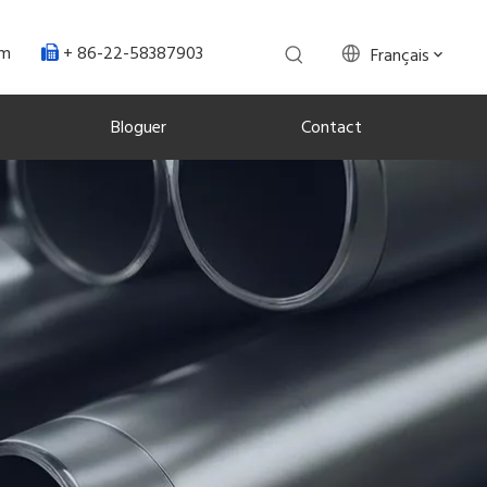
+ 86-22-58387903
om
Français

Bloguer
Contact