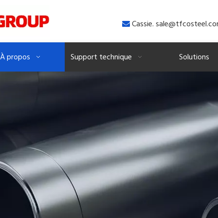
Cassie. sale@tfcosteel.c

À propos
Support technique
Solutions