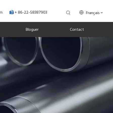
+ 86-22-58387903
om
Français

Bloguer
Contact