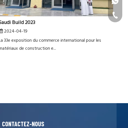
+ 86 189
+ 86-22-
Saudi Build 2023
2024-04-19
La 33e exposition du commerce international pour les
matériaux de construction e...
CONTACTEZ-NOUS