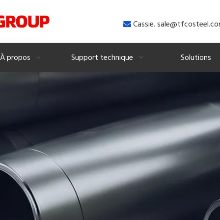
Cassie. sale@tfcosteel.c

À propos
Support technique
Solutions