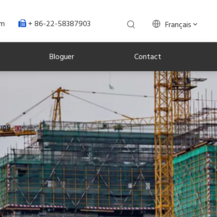
+ 86-22-58387903
om
Français

Bloguer
Contact