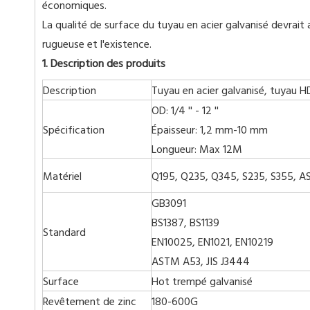
économiques.
La qualité de surface du tuyau en acier galvanisé devrait 
rugueuse et l'existence.
1. Description des produits
Description
Tuyau en acier galvanisé, tuyau H
OD: 1/4 '' - 12 ''
Spécification
Épaisseur: 1,2 mm-10 mm
Longueur: Max 12M
Matériel
Q195, Q235, Q345, S235, S355, A
GB3091
BS1387, BS1139
Standard
EN10025, EN1021, EN10219
ASTM A53, JIS J3444
Surface
Hot trempé galvanisé
Revêtement de zinc
180-600G