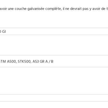
avoir une couche galvanisée complète, il ne devrait pas y avoir de 
D GI
STM A500, STK500, A53 GR A / B