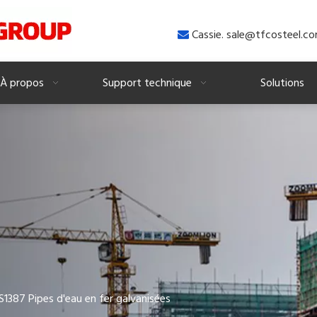
Cassie. sale@tfcosteel.c

À propos
Support technique
Solutions
S1387 Pipes d'eau en fer galvanisées