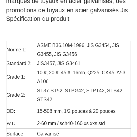
marques de tuyaux en acier galvanisés, des
promotions de tuyaux en acier galvanisés Jis
Spécification du produit
ASME B36.10M-1996, JIS G3454, JIS
Norme 1:
G3455, JIS G3456
Standard 2:
JIS3457, JIS G3461
10 #, 20 #, 45 #, 16mn, Q235, CK45, A53,
Grade 1:
A106
ST37-ST52, STBG42, STPT42, STB42,
Grade 2:
STS42
OD:
15-508 mm, 1/2 pouces à 20 pouces
WT:
2-60 mm / sch40-160 xs xxs std
Surface
Galvanisé