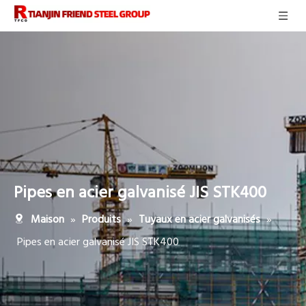
Pipes en acier galvanisé JIS STK400
»
»
»
Maison
Produits
Tuyaux en acier galvanisés
Pipes en acier galvanisé JIS STK400