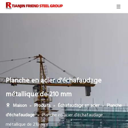
Planche en acier d'échafaudage
métallique de 210 mm
»
»
»
Maison
Produits
Échafaudage en acier
Planche
»
Planche en acier d'échafaudage
d'échafaudage
métallique de 210 mm