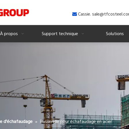
Cassie. sale@tfcosteel.c

À propos
Support technique
Solutions
»
Passerelle pour échafaudage en acier
he d'échafaudage