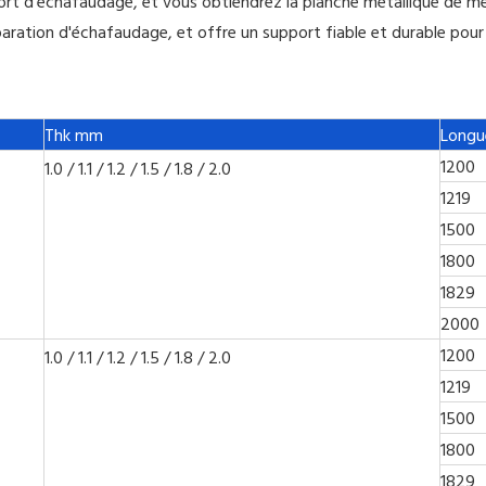
t d'échafaudage, et vous obtiendrez la planche métallique de meil
éparation d'échafaudage, et offre un support fiable et durable pou
Thk mm
Longu
1200
1.0 / 1.1 / 1.2 / 1.5 / 1.8 / 2.0
1219
1500
1800
1829
2000
1200
1.0 / 1.1 / 1.2 / 1.5 / 1.8 / 2.0
1219
1500
1800
1829