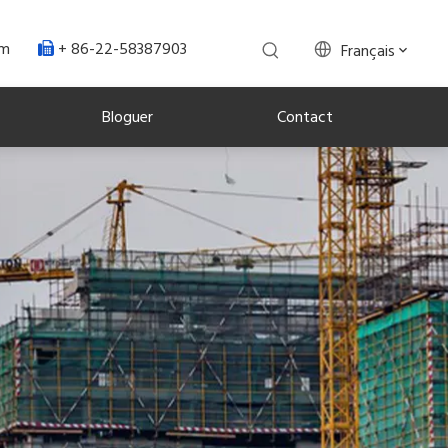
+ 86-22-58387903
om
Français

Bloguer
Contact