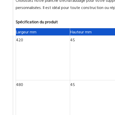
Choisissez notre planche d'échafaudage pour votre suppor
personnalisées. Il est idéal pour toute construction ou r
Spécification du produit
Largeur mm
Hauteur mm
420
45
480
45