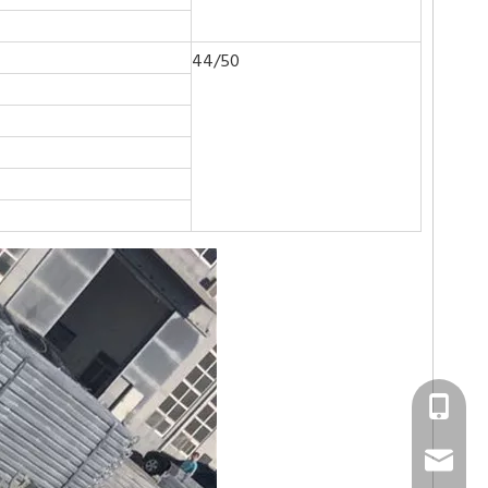
44/50
Ms.Cassie
cassie.s