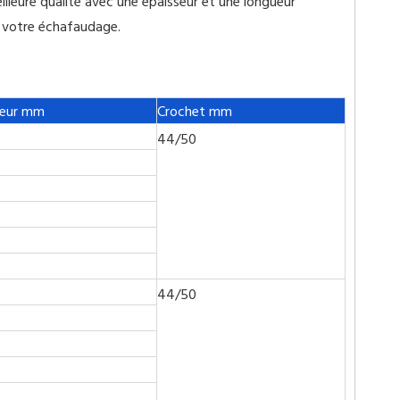
leure qualité avec une épaisseur et une longueur
r votre échafaudage.
eur mm
Crochet mm
44/50
44/50