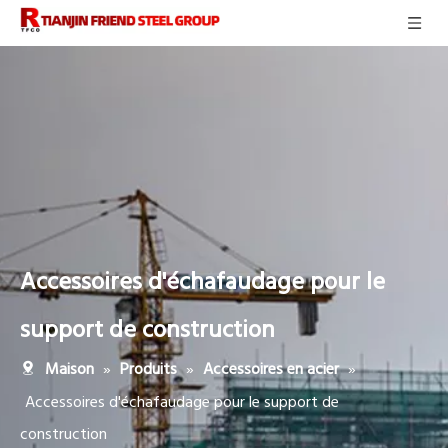
Accessoires d'échafaudage pour le
support de construction
»
»
»
Maison
Produits
Accessoires en acier
Accessoires d'échafaudage pour le support de
construction