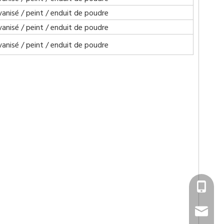
vanisé / peint / enduit de poudre
vanisé / peint / enduit de poudre
vanisé / peint / enduit de poudre
Ms.Cassie
cassie.s