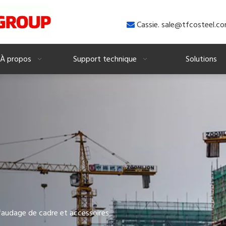
Cassie. sale@tfcosteel.c

À propos
Support technique
Solutions
audage de cadre et accessoires