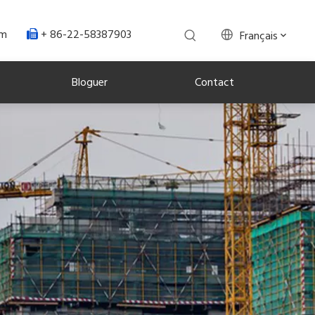
+ 86-22-58387903
om
Français

Bloguer
Contact