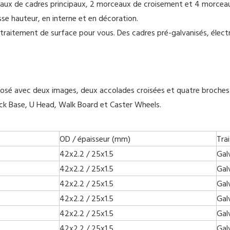
 de cadres principaux, 2 morceaux de croisement et 4 morceaux d
se hauteur, en interne et en décoration.
traitement de surface pour vous. Des cadres pré-galvanisés, élect
 avec deux images, deux accolades croisées et quatre broches d
ck Base, U Head, Walk Board et Caster Wheels.
OD / épaisseur (mm)
Tra
42x2.2 / 25x1.5
Gal
42x2.2 / 25x1.5
Gal
42x2.2 / 25x1.5
Gal
42x2.2 / 25x1.5
Gal
42x2.2 / 25x1.5
Gal
42x2.2 / 25x1.5
Gal