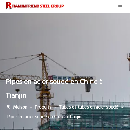
Pipes en acier soudé en Chine à
Tianjin
»
»
»
Maison
Produits
Tubes et tubes en acier soudé
Pipes en acier soudé en Chine à Tianjin