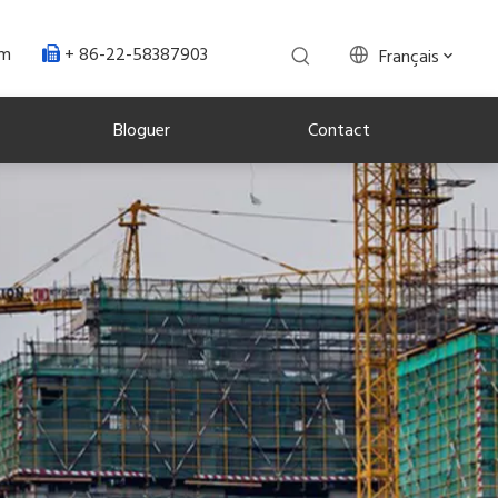
+ 86-22-58387903
om
Français

Bloguer
Contact