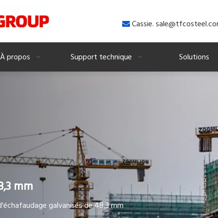
Cassie. sale@tfcosteel.c

À propos
Support technique
Solutions
8,3 mm
d'échafaudage galvanisés de 48,3 mm