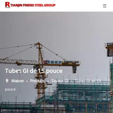
Tubes GI de 1,5 pouce
»
»
»
Tubes GI de 1,5
Maison
Produits
Tuyaux GI
pouce