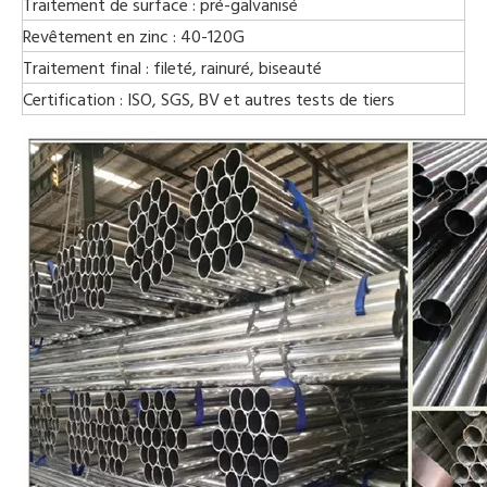
Traitement de surface
: pré-galvanisé
Revêtement en zinc
: 40-120G
Traitement final
: fileté, rainuré, biseauté
Certification
: ISO, SGS, BV et autres tests de tiers