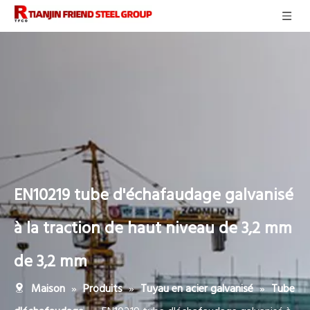
EN10219 tube d'échafaudage galvanisé
à la traction de haut niveau de 3,2 mm
de 3,2 mm
»
»
»
Maison
Produits
Tuyau en acier galvanisé
Tube