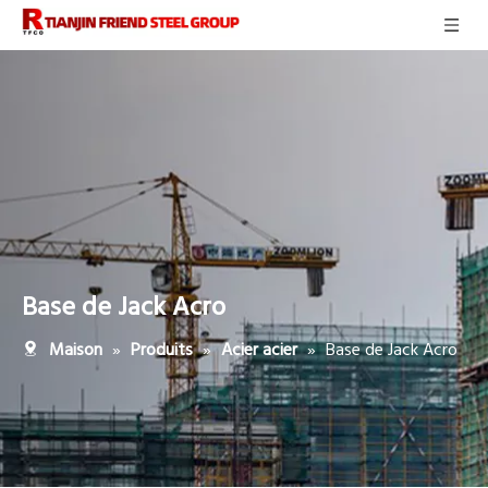
Base de Jack Acro
»
»
»
Base de Jack Acro
Maison
Produits
Acier acier