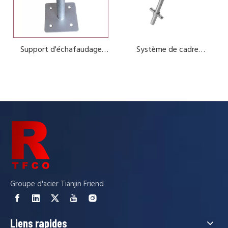
Support d'échafaudage
Système de cadre
Chargement du tube carré
Acro Jack Base Plate
d'échafaudage U tête acro
Charge de tube carré Black Bblack et un tube rectangulaire Inpe
jack base
Groupe d'acier Tianjin Friend
Liens rapides